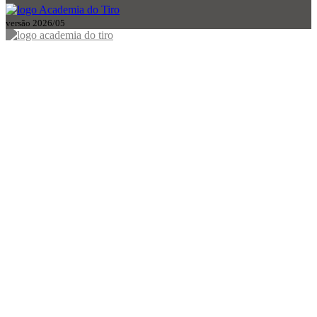
versão 2026/05