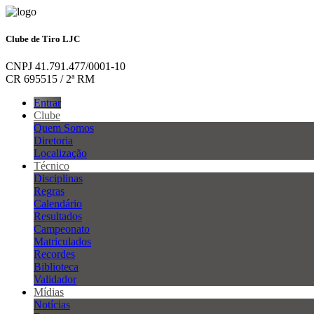
Clube de Tiro LJC
CNPJ 41.791.477/0001-10
CR 695515 / 2ª RM
Entrar
Clube
Quem Somos
Diretoria
Localização
Técnico
Disciplinas
Regras
Calendário
Resultados
Campeonato
Matriculados
Recordes
Biblioteca
Validador
Mídias
Notícias