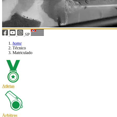
SP
home
Técnico
Matriculado
Atletas
Árbitros