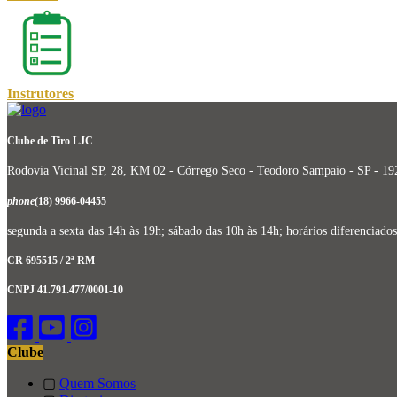
Instrutores
Clube de Tiro LJC
Rodovia Vicinal SP, 28, KM 02 - Córrego Seco - Teodoro Sampaio - SP - 1
phone
(18) 9966-04455
segunda a sexta das 14h às 19h; sábado das 10h às 14h; horários diferencia
CR 695515 / 2ª RM
CNPJ 41.791.477/0001-10
Clube
▢
Quem Somos