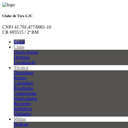
Clube de Tiro LJC
CNPJ 41.791.477/0001-10
CR 695515 / 2ª RM
Entrar
Clube
Quem Somos
Diretoria
Localização
Técnico
Disciplinas
Regras
Calendário
Resultados
Campeonato
Matriculados
Recordes
Biblioteca
Validador
Mídias
Notícias