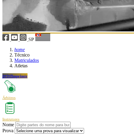
SP
home
Técnico
Matriculados
Atletas
print
Imprimir
Árbitros
Instrutores
Nome
Prova