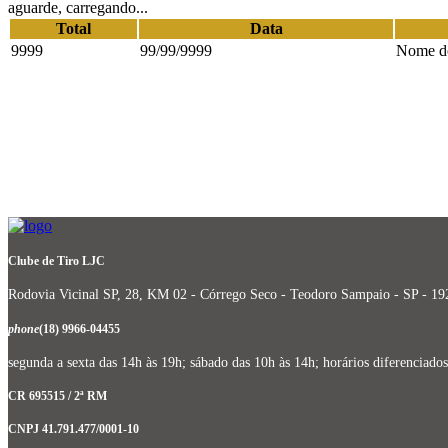
aguarde, carregando...
Total
Data
9999
99/99/9999
Nome do
Clube de Tiro LJC
Rodovia Vicinal SP, 28, KM 02 - Córrego Seco - Teodoro Sampaio - SP - 1
phone
(18) 9966-04455
segunda a sexta das 14h às 19h; sábado das 10h às 14h; horários diferencia
CR 695515 / 2ª RM
CNPJ 41.791.477/0001-10