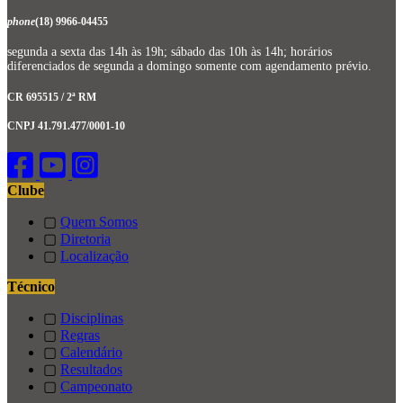
phone
(18) 9966-04455
segunda a sexta das 14h às 19h; sábado das 10h às 14h; horários
diferenciados de segunda a domingo somente com agendamento prévio.
CR 695515 / 2ª RM
CNPJ 41.791.477/0001-10
Clube
▢
Quem Somos
▢
Diretoria
▢
Localização
Técnico
▢
Disciplinas
▢
Regras
▢
Calendário
▢
Resultados
▢
Campeonato