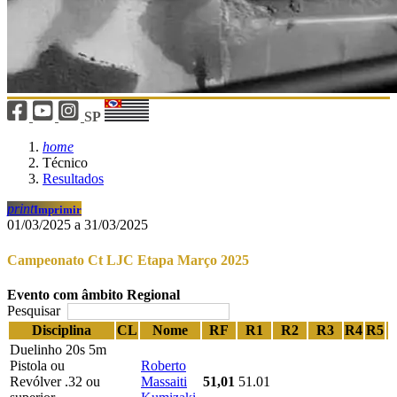
SP
home
Técnico
Resultados
print
Imprimir
01/03/2025 a 31/03/2025
Campeonato Ct LJC Etapa Março 2025
Evento com âmbito Regional
Pesquisar
Disciplina
CL
Nome
RF
R1
R2
R3
R4
R5
Duelinho 20s 5m
Pistola ou
Roberto
Revólver .32 ou
Massaiti
51,01
51.01