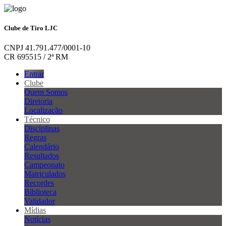
Clube de Tiro LJC
CNPJ 41.791.477/0001-10
CR 695515 / 2ª RM
Entrar
Clube
Quem Somos
Diretoria
Localização
Técnico
Disciplinas
Regras
Calendário
Resultados
Campeonato
Matriculados
Recordes
Biblioteca
Validador
Mídias
Notícias