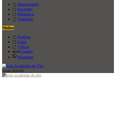
▢
Matriculados
▢
Recordes
▢
Biblioteca
▢
Validador
Mídias
▢
Notícias
▢
Fotos
▢
Vídeos
mail
Contato
Whatsapp
versão 2026/05