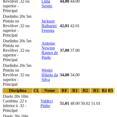
Revólver .32 ou
Lima
44,00
44.00
superior -
Sergio
Principal
Duelinho 20s 5m
Pistola ou
Jackson
Revólver .32 ou
Balharini
42,01
42.01
superior -
Ferreira
Principal
Duelinho 20s 5m
Antonio
Pistola ou
Newton
Revólver .32 ou
37,00
37.00
Ramos de
superior -
Paula
Principal
Duelinho 20s 5m
Pistola ou
Weslei
Revólver .32 ou
Hilario da
34,00
34.00
superior -
Silva
Principal
Disciplina
CL
Nome
RF
R1
R2
R3
R4
R5
Duelo 20s 10m
Carabina .22 e
Valdeci
51,01
48.00
50.02
51.01
inferior à .32 -
Pinho
Principal
Duelo 20s 10m