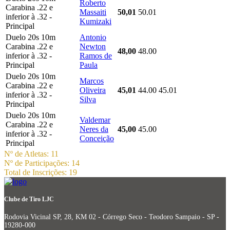
Roberto
Carabina .22 e
Massaiti
50,01
50.01
inferior à .32 -
Kumizaki
Principal
Duelo 20s 10m
Antonio
Carabina .22 e
Newton
48,00
48.00
inferior à .32 -
Ramos de
Principal
Paula
Duelo 20s 10m
Marcos
Carabina .22 e
Oliveira
45,01
44.00
45.01
inferior à .32 -
Silva
Principal
Duelo 20s 10m
Valdemar
Carabina .22 e
Neres da
45,00
45.00
inferior à .32 -
Conceição
Principal
Nº de Atletas: 11
Nº de Participações: 14
Total de Inscrições: 19
Clube de Tiro LJC
Rodovia Vicinal SP, 28, KM 02 - Córrego Seco - Teodoro Sampaio - SP -
19280-000