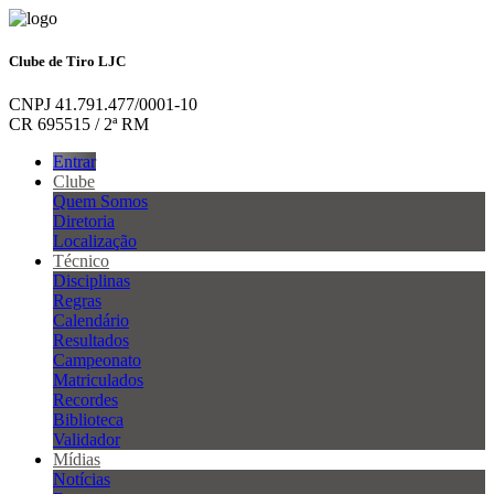
Clube de Tiro LJC
CNPJ 41.791.477/0001-10
CR 695515 / 2ª RM
Entrar
Clube
Quem Somos
Diretoria
Localização
Técnico
Disciplinas
Regras
Calendário
Resultados
Campeonato
Matriculados
Recordes
Biblioteca
Validador
Mídias
Notícias