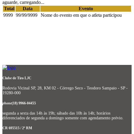
aguarde, carregando...
Total
Data
Evento
9999
99/99/9999
Nome do evento em que o atleta participou
Clube de Tiro LJC
Rodovia Vicinal SP, 28, KM 02 - Córrego Seco - Teodoro Sampaio - SP -
19280-000
phone
(18) 9966-04455
segunda a sexta das 14h às 19h; sábado das 10h às 14h; horários
diferenciados de segunda a domingo somente com agendamento prévio.
CR 695515 / 2ª RM