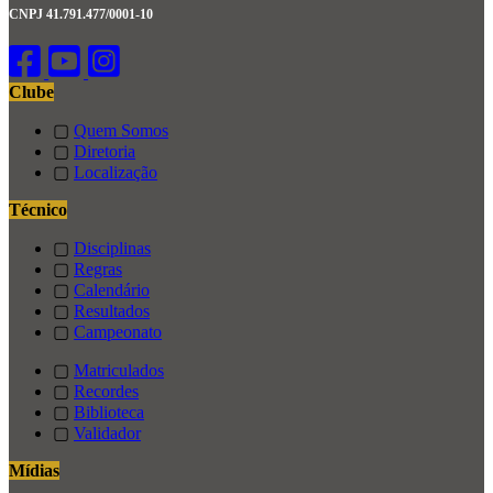
CNPJ 41.791.477/0001-10
Clube
▢
Quem Somos
▢
Diretoria
▢
Localização
Técnico
▢
Disciplinas
▢
Regras
▢
Calendário
▢
Resultados
▢
Campeonato
▢
Matriculados
▢
Recordes
▢
Biblioteca
▢
Validador
Mídias