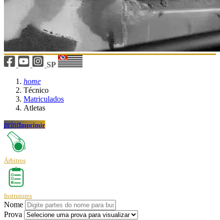
SP
home
Técnico
Matriculados
Atletas
print
Imprimir
Árbitros
Instrutores
Nome
Prova