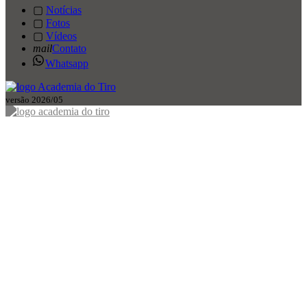
▢
Notícias
▢
Fotos
▢
Vídeos
mail
Contato
Whatsapp
versão 2026/05